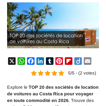
X
W
F
Li
T
Pi
Fl
Di
E
h
a
n
u
nt
ip
ig
m
5/5 - (2 votes)
at
c
k
m
er
b
o
ail
s
e
e
bl
e
o
Explore le
TOP 20 des sociétés de location
A
b
dI
r
st
ar
de voitures au Costa Rica pour voyager
p
o
n
d
en toute commodité en 2026
. Trouve des