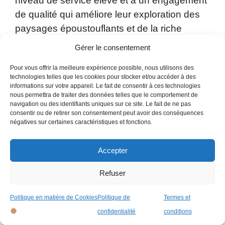
niveau de service élevé et à un engagement
de qualité qui améliore leur exploration des
paysages époustouflants et de la riche
culture du Costa Rica.
Gérer le consentement
Pour vous offrir la meilleure expérience possible, nous utilisons des
Visite Sixt.com
technologies telles que les cookies pour stocker et/ou accéder à des
informations sur votre appareil. Le fait de consentir à ces technologies
8 – Mapache Rent a Car
nous permettra de traiter des données telles que le comportement de
navigation ou des identifiants uniques sur ce site. Le fait de ne pas
(8.8/10)
consentir ou de retirer son consentement peut avoir des conséquences
négatives sur certaines caractéristiques et fonctions.
Accepter
Refuser
Politique en matière de Cookies
Politique de
Termes et
confidentialité
conditions