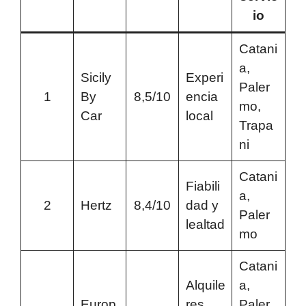
io
Catani
a,
Sicily
Experi
Paler
1
By
8,5/10
encia
mo,
Car
local
Trapa
ni
Catani
Fiabili
a,
2
Hertz
8,4/10
dad y
Paler
lealtad
mo
Catani
Alquile
a,
Europ
res
Paler