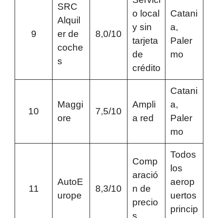
SRC
o local
Catani
Alquil
y sin
a,
9
er de
8,0/10
tarjeta
Paler
coche
de
mo
s
crédito
Catani
Maggi
Ampli
a,
10
7,5/10
ore
a red
Paler
mo
Todos
Comp
los
aració
AutoE
aerop
11
8,3/10
n de
urope
uertos
precio
princip
s