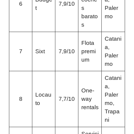
6
7,9/10
t
s
Paler
barato
mo
s
Catani
Flota
a,
7
Sixt
7,9/10
premi
Paler
um
mo
Catani
a,
One-
Locau
Paler
8
7,7/10
way
to
mo,
rentals
Trapa
ni
Servici