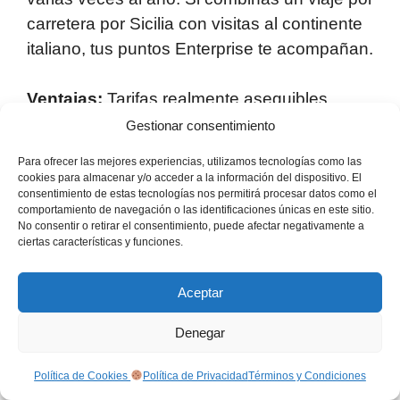
carretera por Sicilia con visitas al continente
italiano, tus puntos Enterprise te acompañan.
Ventajas:
Tarifas realmente asequibles,
precios transparentes, personal local
Gestionar consentimiento
amable, buen programa de fidelización, flota
Para ofrecer las mejores experiencias, utilizamos tecnologías como las
económica fiable.
cookies para almacenar y/o acceder a la información del dispositivo. El
consentimiento de estas tecnologías nos permitirá procesar datos como el
comportamiento de navegación o las identificaciones únicas en este sitio.
Contras:
La flota de vehículos premium y de
No consentir o retirar el consentimiento, puede afectar negativamente a
ciertas características y funciones.
lujo es más limitada; hay menos puntos de
recogida que algunos de tus competidores
Aceptar
internacionales en la isla.
Denegar
Reserva ahora
Política de Cookies
Política de Privacidad
Términos y Condiciones