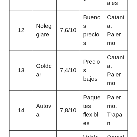
ales
Bueno
Catani
Noleg
s
a,
12
7,6/10
giare
precio
Paler
s
mo
Catani
Precio
Goldc
a,
13
7,4/10
s
ar
Paler
bajos
mo
Paque
Paler
Autovi
tes
mo,
14
7,8/10
a
flexibl
Trapa
es
ni