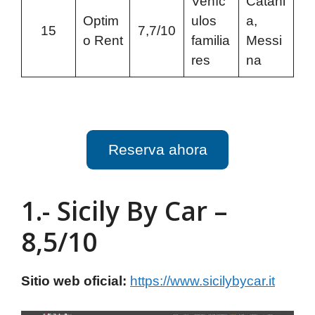
Vehíc
Catani
Optim
ulos
a,
15
7,7/10
o Rent
familia
Messi
res
na
Reserva ahora
1.- Sicily By Car –
8,5/10
Sitio web oficial:
https://www.sicilybycar.it