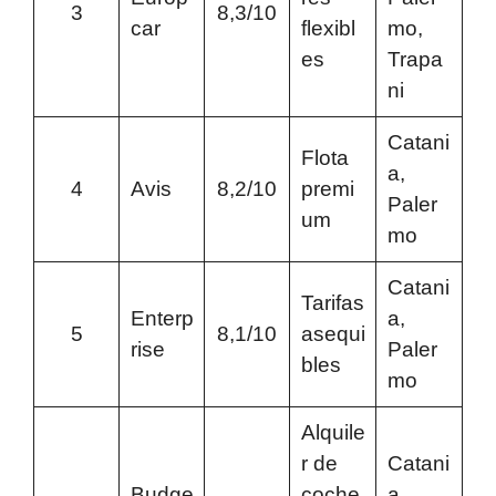
3
8,3/10
car
flexibl
mo,
es
Trapa
ni
Catani
Flota
a,
4
Avis
8,2/10
premi
Paler
um
mo
Catani
Tarifas
Enterp
a,
5
8,1/10
asequi
rise
Paler
bles
mo
Alquile
r de
Catani
Budge
coche
a,