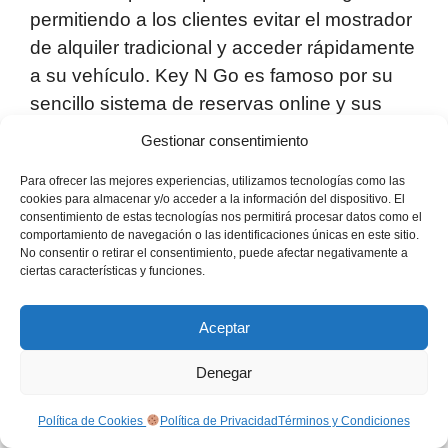
permitiendo a los clientes evitar el mostrador
de alquiler tradicional y acceder rápidamente
a su vehículo. Key N Go es famoso por su
sencillo sistema de reservas online y sus
precios competitivos.
Gestionar consentimiento
Para ofrecer las mejores experiencias, utilizamos tecnologías como las
Los clientes aprecian las sencillas
cookies para almacenar y/o acceder a la información del dispositivo. El
condiciones de alquiler, la calidad de los
consentimiento de estas tecnologías nos permitirá procesar datos como el
comportamiento de navegación o las identificaciones únicas en este sitio.
vehículos y el eficaz sistema de quiosco de
No consentir o retirar el consentimiento, puede afectar negativamente a
autoservicio, que reduce significativamente
ciertas características y funciones.
el tiempo de espera y te permite salir a la
carretera más rápidamente.
Aceptar
Denegar
Valoraciones de los clientes de
Key N Go:
Política de Cookies
Política de Privacidad
Términos y Condiciones