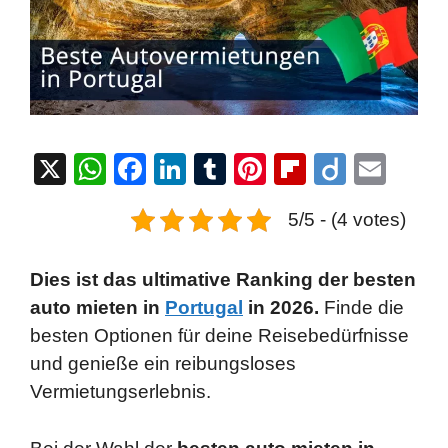
X
W
F
Li
T
Pi
Fl
Di
E
h
a
n
u
nt
ip
ig
m
5/5 - (4 votes)
at
c
k
m
er
b
o
ail
s
e
e
bl
e
o
Dies ist das ultimative Ranking der besten
A
b
dI
r
st
ar
auto mieten in
Portugal
in 2026.
Finde die
p
o
n
d
besten Optionen für deine Reisebedürfnisse
p
o
und genieße ein reibungsloses
k
Vermietungserlebnis.