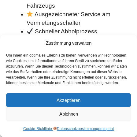
Fahrzeugs
Ausgezeichneter Service am
Vermietungsschalter
Schneller Abholprozess
Schnelles Übergabeverfahren
Zustimmung verwalten
Insgesamt gutes Preis-Leistungs-
Um Ihnen ein optimales Erlebnis zu bieten, verwenden wir Technologien
Verhältnis
wie Cookies, um Informationen auf Ihrem Gerät zu speichern und/oder
abzurufen. Wenn Sie diesen Technologien zustimmen, können wir Daten
9. Key N Go (8.7/10)
wie das Surfverhalten oder eindeutige Kennungen auf dieser Website
verarbeiten. Wenn Sie Ihre Zustimmung nicht erteilen oder zurückziehen,
können bestimmte Merkmale und Funktionen beeinträchtigt werden.
Key N Go
ist eine
Akzeptieren
Tochtergesellschaft von Goldcar
und zeichnet sich durch eine
Ablehnen
beeindruckende Bewertung von 8,7/10 aus,
die Reisende anspricht, die Wert auf
Cookie-Richtlinie
Datenschutzbestimmungen
Imprint
Geschwindigkeit und Komfort legen.