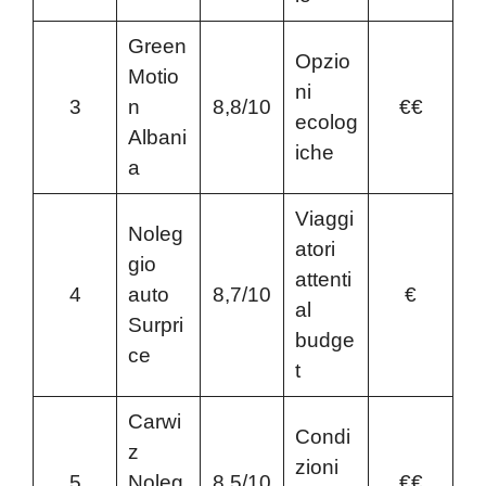
Green
Opzio
Motio
ni
3
n
8,8/10
€€
ecolog
Albani
iche
a
Viaggi
Noleg
atori
gio
attenti
4
auto
8,7/10
€
al
Surpri
budge
ce
t
Carwi
Condi
z
zioni
5
Noleg
8,5/10
€€