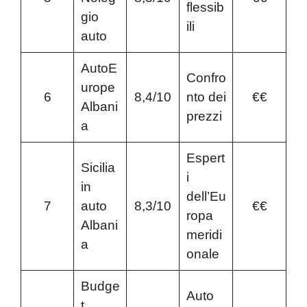
flessib
gio
ili
auto
AutoE
Confro
urope
6
8,4/10
nto dei
€€
Albani
prezzi
a
Espert
Sicilia
i
in
dell’Eu
7
auto
8,3/10
€€
ropa
Albani
meridi
a
onale
Budge
Auto
t