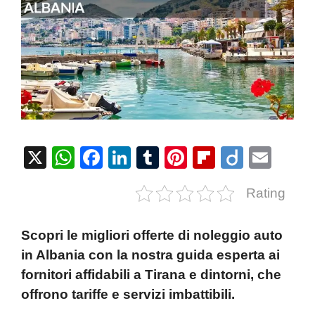
X
W
F
Li
T
Pi
Fl
Di
E
h
a
n
u
nt
ip
ig
m
Rating
at
c
k
m
er
b
o
ail
s
e
e
bl
e
o
Scopri le migliori offerte di noleggio auto
A
b
dI
r
st
ar
in Albania con la nostra guida esperta ai
p
o
n
d
fornitori affidabili a Tirana e dintorni, che
p
o
offrono tariffe e servizi imbattibili.