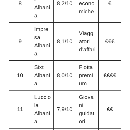
8
8,2/10
econo
€
Albani
miche
a
Impre
Viaggi
sa
9
8,1/10
atori
€€€
Albani
d’affari
a
Sixt
Flotta
10
Albani
8,0/10
premi
€€€€
a
um
Luccio
Giova
la
ni
11
7,9/10
€€
Albani
guidat
a
ori