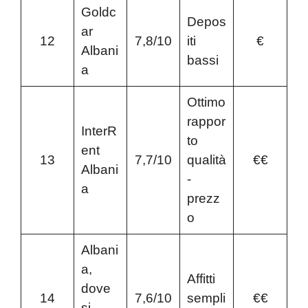
Goldc
Depos
ar
12
7,8/10
iti
€
Albani
bassi
a
Ottimo
rappor
InterR
to
ent
13
7,7/10
qualità
€€
Albani
-
a
prezz
o
Albani
a,
Affitti
dove
14
7,6/10
sempli
€€
si