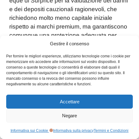
eque di Surprice per la valutazione dei danni
e dei depositi cauzionali ragionevoli, che
richiedono molto meno capitale iniziale
rispetto ai marchi premium, ma garantiscono
comunque una protezione adeguata per
entrambe le parti. Per chi cerca
un noleggio
Gestire il consenso
auto
conveniente
in Albania
senza
Per fornire le migliori esperienze, utilizziamo tecnologie come i cookie per
rinunciare all’affidabilità, Surprice è un’ottima
memorizzare e/o accedere alle informazioni sul vostro dispositivo. Il
consenso a queste tecnologie ci consentirà di elaborare dati quali il
via di mezzo tra gli operatori locali super
comportamento di navigazione o gli identificatori unici su questo sito. Il
economici e le costose catene internazionali.
mancato consenso o la revoca del consenso possono influire
negativamente su alcune caratteristiche e funzioni.
Pro:
prezzi super competitivi, niente costi
Accettare
nascosti, assicurazione completa già nel
prezzo base, opzioni flessibili per il noleggio
Negare
solo andata, valutazione equa dei danni,
depositi ragionevoli, ottimo rapporto qualità-
Informativa sui Cookie
Informativa sulla privacy
Termini e Condizioni