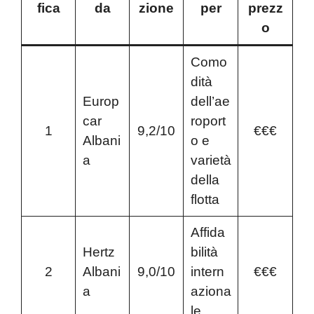
fica
da
zione
per
prezz
o
Como
dità
Europ
dell’ae
car
roport
1
9,2/10
€€€
Albani
o e
a
varietà
della
flotta
Affida
Hertz
bilità
2
Albani
9,0/10
intern
€€€
a
aziona
le