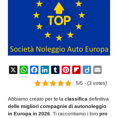
X
W
F
Li
T
Pi
Fl
Di
E
h
a
n
u
nt
ip
ig
m
5/5 - (3 votes)
at
c
k
m
er
b
o
ail
s
e
e
bl
e
o
Abbiamo creato per te la
classifica
definitiva
A
b
dI
r
st
ar
delle migliori compagnie di autonoleggio
p
o
n
d
in Europa in 2026
. Ti raccontiamo i loro
pro