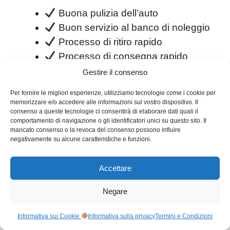
Buona pulizia dell’auto
Buon servizio al banco di noleggio
Processo di ritiro rapido
Processo di consegna rapido
Buon rapporto qualità/prezzo
Gestire il consenso
Per fornire le migliori esperienze, utilizziamo tecnologie come i cookie per
8.- CENTAURO (3.7/5)
memorizzare e/o accedere alle informazioni sul vostro dispositivo. Il
consenso a queste tecnologie ci consentirà di elaborare dati quali il
comportamento di navigazione o gli identificatori unici su questo sito. Il
Centauro
, con un lodevole
mancato consenso o la revoca del consenso possono influire
negativamente su alcune caratteristiche e funzioni.
punteggio di 3,7 su 5, si
distingue nel mercato europeo
Accettare
dell’autonoleggio grazie alle sue posizioni
strategiche nelle più popolari destinazioni
Negare
turistiche e nei principali aeroporti in Spagna,
ma anche in Italia,
Portogallo
e Grecia.
Informativa sui Cookie
Informativa sulla privacy
Termini e Condizioni