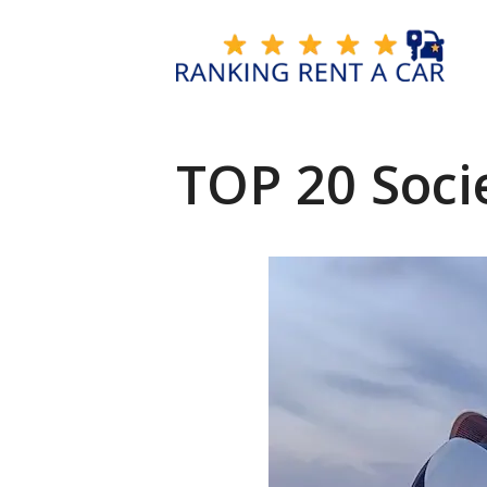
Vai
al
contenuto
TOP 20 Socie