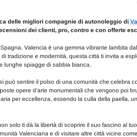
b
o
ail
o
ica delle migliori compagnie di autonoleggio di
Va
ar
recensioni dei clienti, pro, contro e con offerte es
d
lla Spagna, Valencia è una gemma vibrante lambita da
i tradizione e modernità, questa città ti invita a esplo
e le lunghe spiagge di sabbia bianca.
i può sentire il polso di una comunità che celebra c
ste opere d’arte monumentali che vengono poi bruciat
ria per eccellenza, essendo la culla della paella, un p
on solo ti dà la libertà di scoprire il suo fascino al t
munità Valenciana e di visitare altre città vicine com