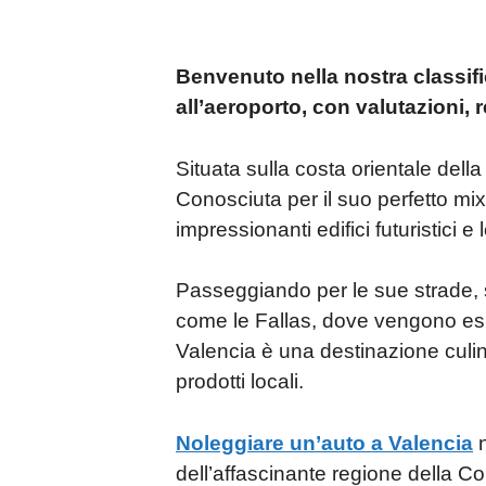
at
c
k
m
er
s
e
e
bl
e
Benvenuto nella nostra classif
A
b
dI
r
st
all’aeroporto, con valutazioni, 
p
o
n
p
o
Situata sulla costa orientale de
k
Conosciuta per il suo perfetto mix d
impressionanti edifici futuristici 
Passeggiando per le sue strade, s
come le Fallas, dove vengono espo
Valencia è una destinazione culina
prodotti locali.
Noleggiare un’auto a Valencia
n
dell’affascinante regione della Co