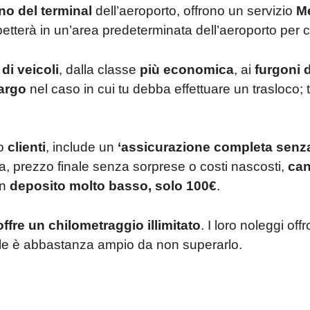
rno del terminal
dell’aeroporto, offrono un servizio
Me
petterà in un’area predeterminata dell’aeroporto per 
 di veicoli
, dalla classe
più economica
, ai
furgoni 
cargo
nel caso in cui tu debba effettuare un trasloco; 
io
clienti
, include un
‘assicurazione completa senza
ia, prezzo finale senza sorprese o costi nascosti,
can
un
deposito molto basso, solo 100€
.
ffre un chilometraggio illimitato
. I loro noleggi of
rale è abbastanza ampio da non superarlo.