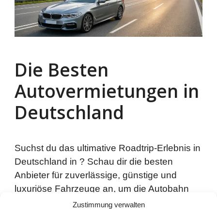
Die Besten
Autovermietungen in
Deutschland
Suchst du das ultimative Roadtrip-Erlebnis in
Deutschland in ? Schau dir die besten
Anbieter für zuverlässige, günstige und
luxuriöse Fahrzeuge an, um die Autobahn
und darüber hinaus sicher zu erkunden.
Zustimmung verwalten
Deutschland gilt als die Heimat des