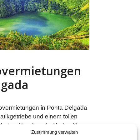
overmietungen
lgada
overmietungen in Ponta Delgada
atikgetriebe und einem tollen
beim ultimativen Leitfaden für
Zustimmung verwalten
ada, dem Tor zur Erkundung der