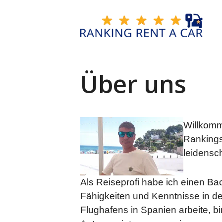
Zum
Inhalt
springen
Über uns
Willkomm
Rankings
leidensch
Als Reiseprofi habe ich einen Ba
Fähigkeiten und Kenntnisse in de
Flughafens in Spanien arbeite, b