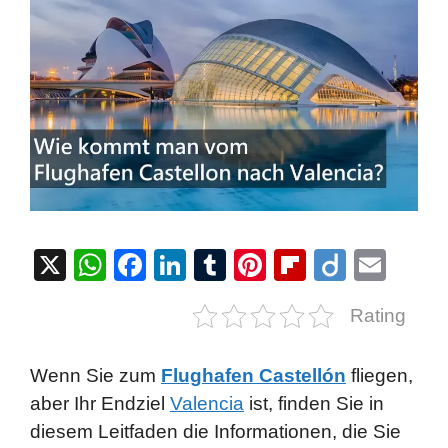
X
W
F
Li
T
Pi
Fl
Di
E
h
a
n
u
nt
ip
ig
m
Rating
at
c
k
m
er
b
o
ail
s
e
e
bl
e
o
Wenn Sie zum
Flughafen Castellón
fliegen,
A
b
dI
r
st
ar
aber Ihr Endziel
Valencia
ist, finden Sie in
p
o
n
d
diesem Leitfaden die Informationen, die Sie