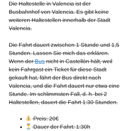
Die Haltestelle in Valencia ist der
Busbahnhof von Valencia. Es gibt keine
weiteren Haltestellen innerhalb der Stadt
Valencia.
Die Fahrt dauert zwischen 1 Stunde und 1,5
Stunden. Lassen Sie mich das erklären.
Wenn der
Bus
nicht in Castellón hält, weil
kein Fahrgast ein Ticket für diese Stadt
gekauft hat, fährt der Bus direkt nach
Valencia, und die Fahrt dauert nur etwa eine
Stunde. Im schlimmsten Fall, d. h. bei 2
Haltestellen, dauert die Fahrt 1:30 Stunden.
Preis: 20€
Dauer der Fahrt: 1:30h